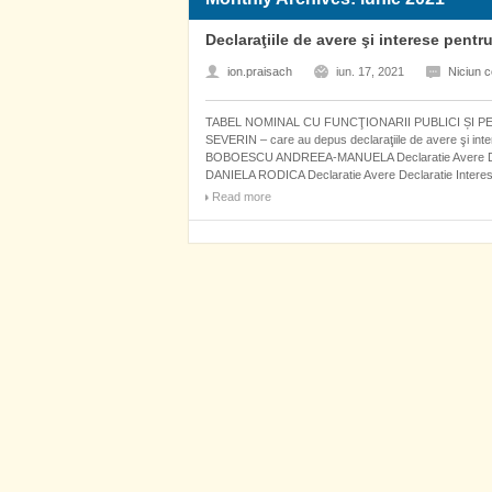
Declaraţiile de avere şi interese pentr
ion.praisach
iun. 17, 2021
Niciun 
TABEL NOMINAL CU FUNCŢIONARII PUBLICI ȘI 
SEVERIN – care au depus declaraţiile de avere şi i
BOBOESCU ANDREEA-MANUELA Declaratie Avere Decl
DANIELA RODICA Declaratie Avere Declaratie Intere
Read more