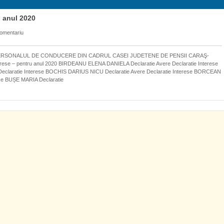
u anul 2020
comentariu
PERSONALUL DE CONDUCERE DIN CADRUL CASEI JUDETENE DE PENSII CARAŞ-
nterese – pentru anul 2020 BIRDEANU ELENA DANIELA Declaratie Avere Declaratie Interese
aratie Interese BOCHIS DARIUS NICU Declaratie Avere Declaratie Interese BORCEAN
se BUȘE MARIA Declaratie