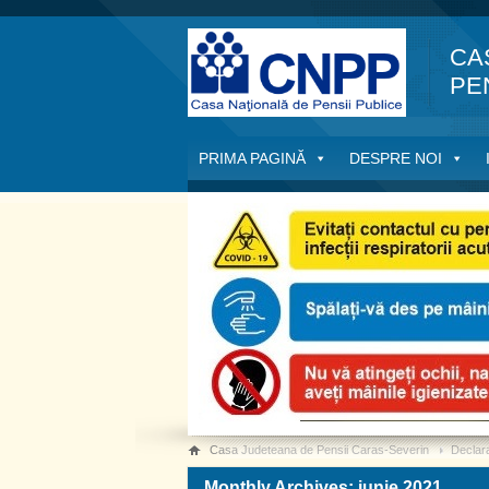
CA
PE
PRIMA PAGINĂ
DESPRE NOI
Casa Judeteana de Pensii Caras-Severin
Declara
Monthly Archives: iunie 2021