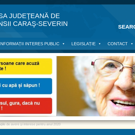
SA JUDEŢEANĂ DE
NSII CARAŞ-SEVERIN
SEAR
INFORMAȚII INTERES PUBLIC
LEGISLAȚIE
CONTACT
ţiile de avere şi interese pentru anul 2020