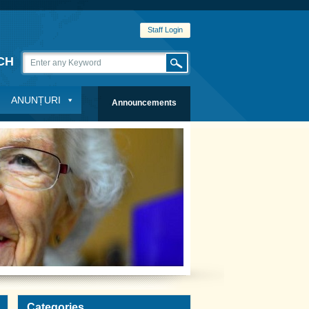
Staff Login
CH
ANUNȚURI
Announcements
Categories