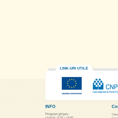
LINK-URI UTILE
INFO
Co
Program ghişeu:
Casa
• luni-joi : 8:30 – 14:00