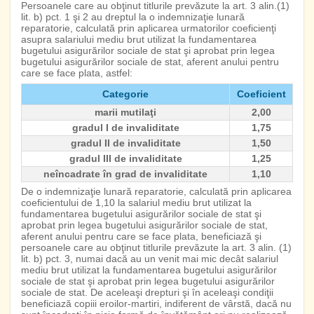
Persoanele care au obţinut titlurile prevăzute la art. 3 alin.(1)
lit. b) pct. 1 şi 2 au dreptul la o indemnizaţie lunară
reparatorie, calculată prin aplicarea urmatorilor coeficienţi
asupra salariului mediu brut utilizat la fundamentarea
bugetului asigurărilor sociale de stat şi aprobat prin legea
bugetului asigurărilor sociale de stat, aferent anului pentru
care se face plata, astfel:
Categorie
Coeficient
marii mutilaţi
2,00
gradul I de invaliditate
1,75
gradul II de invaliditate
1,50
gradul III de invaliditate
1,25
neîncadrate în grad de invaliditate
1,10
De o indemnizaţie lunară reparatorie, calculată prin aplicarea
coeficientului de 1,10 la salariul mediu brut utilizat la
fundamentarea bugetului asigurărilor sociale de stat şi
aprobat prin legea bugetului asigurărilor sociale de stat,
aferent anului pentru care se face plata, beneficiază şi
persoanele care au obţinut titlurile prevăzute la art. 3 alin. (1)
lit. b) pct. 3, numai dacă au un venit mai mic decât salariul
mediu brut utilizat la fundamentarea bugetului asigurărilor
sociale de stat şi aprobat prin legea bugetului asigurărilor
sociale de stat. De aceleaşi drepturi şi în aceleaşi condiţii
beneficiază copiii eroilor-martiri, indiferent de vârstă, dacă nu