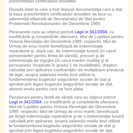
preschimbării certificatului doveditor.
Dovada datei la care a fost depusă documentaţia care a stat
la baza preschimbării certificatului doveditor se face cu
adeverinţă eliberată de Secretariatul de Stat pentru
Problemele Revoluţionarilor din Decembrie 1989.
Persoanele care au obţinut potrivit
Legii nr.341/2004
, cu
modificările şi completările ulterioare, titlul de Luptător pentru
Victoria Revoluţiei din Decembrie 1989, respectiv, titlul de
Urmaş de erou-martir beneficiază de indemnizaţie
reparatorie şi, după caz, de indemnizaţie lunară (în cazul
pensionarilor pentru limita de vârstă), precum şi de
indemnizaţia de îngrijire (în cazul marilor mutilaţi şi al
persoanelor încadrate în gradul 1 de invaliditate), drepturi
calculate prin aplicarea coeficienţilor de multiplicare prevăzuţi
de lege, asupra salariului mediu brut utilizat la
fundamentarea bugetului asigurărilor sociale de stat şi
aprobat prin legea bugetului asigurărilor sociale de stat,
aferent anului pentru care se face plata.
Pensionarii pentru limită de vârstă care au obţinut potrivit
Legii nr.341/2004
, cu modificările şi completările ulterioare,
titlul de Luptător pentru Victoria Revoluţiei din Decembrie
1989, respectiv, titlul de Urmaş de erou-martir, beneficiază
pe lângă indemnizaţia reparatorie şi de o indemnizaţie lunară
calculată prin aplicarea, asupra salariului mediu brut utilizat
la fundamentarea bugetului asigurărilor sociale de stat şi
aprobat prin legea bugetului asigurărilor sociale de stat,