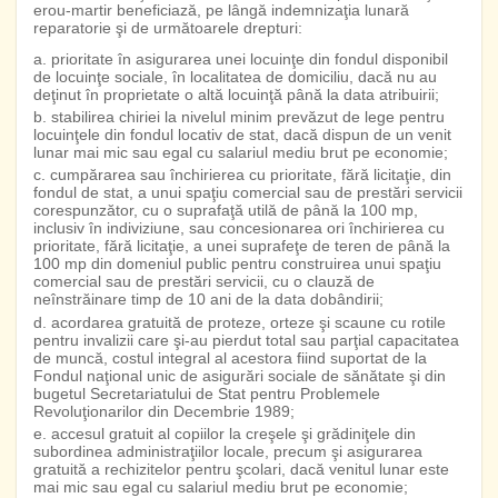
erou-martir beneficiază, pe lângă indemnizaţia lunară
reparatorie şi de următoarele drepturi:
a. prioritate în asigurarea unei locuinţe din fondul disponibil
de locuinţe sociale, în localitatea de domiciliu, dacă nu au
deţinut în proprietate o altă locuinţă până la data atribuirii;
b. stabilirea chiriei la nivelul minim prevăzut de lege pentru
locuinţele din fondul locativ de stat, dacă dispun de un venit
lunar mai mic sau egal cu salariul mediu brut pe economie;
c. cumpărarea sau închirierea cu prioritate, fără licitaţie, din
fondul de stat, a unui spaţiu comercial sau de prestări servicii
corespunzător, cu o suprafaţă utilă de până la 100 mp,
inclusiv în indiviziune, sau concesionarea ori închirierea cu
prioritate, fără licitaţie, a unei suprafeţe de teren de până la
100 mp din domeniul public pentru construirea unui spaţiu
comercial sau de prestări servicii, cu o clauză de
neînstrăinare timp de 10 ani de la data dobândirii;
d. acordarea gratuită de proteze, orteze şi scaune cu rotile
pentru invalizii care şi-au pierdut total sau parţial capacitatea
de muncă, costul integral al acestora fiind suportat de la
Fondul naţional unic de asigurări sociale de sănătate şi din
bugetul Secretariatului de Stat pentru Problemele
Revoluţionarilor din Decembrie 1989;
e. accesul gratuit al copiilor la creşele şi grădiniţele din
subordinea administraţiilor locale, precum şi asigurarea
gratuită a rechizitelor pentru şcolari, dacă venitul lunar este
mai mic sau egal cu salariul mediu brut pe economie;