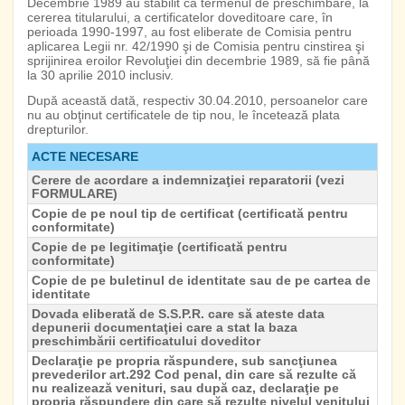
Decembrie 1989 au stabilit că termenul de preschimbare, la
cererea titularului, a certificatelor doveditoare care, în
perioada 1990-1997, au fost eliberate de Comisia pentru
aplicarea Legii nr. 42/1990 şi de Comisia pentru cinstirea şi
sprijinirea eroilor Revoluţiei din decembrie 1989, să fie până
la 30 aprilie 2010 inclusiv.
După această dată, respectiv 30.04.2010, persoanelor care
nu au obţinut certificatele de tip nou, le încetează plata
drepturilor.
ACTE NECESARE
Cerere de acordare a indemnizaţiei reparatorii (vezi
FORMULARE)
Copie de pe noul tip de certificat (certificată pentru
conformitate)
Copie de pe legitimaţie (certificată pentru
conformitate)
Copie de pe buletinul de identitate sau de pe cartea de
identitate
Dovada eliberată de S.S.P.R. care să ateste data
depunerii documentaţiei care a stat la baza
preschimbării certificatului doveditor
Declaraţie pe propria răspundere, sub sancţiunea
prevederilor art.292 Cod penal, din care să rezulte că
nu realizează venituri, sau după caz, declaraţie pe
propria răspundere din care să rezulte nivelul venitului