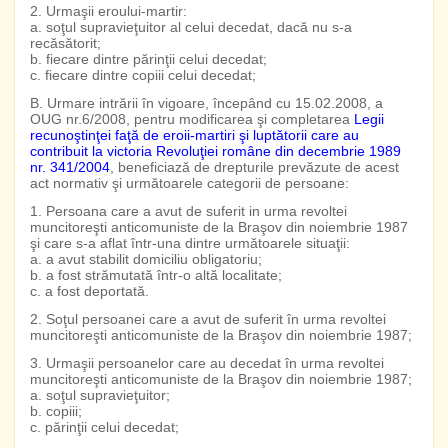
2. Urmaşii eroului-martir:
a. soţul supravieţuitor al celui decedat, dacă nu s-a
recăsătorit;
b. fiecare dintre părinţii celui decedat;
c. fiecare dintre copiii celui decedat;
B. Urmare intrării în vigoare, începând cu 15.02.2008, a
OUG nr.6/2008, pentru modificarea şi completarea
Legii
recunoştinţei faţă de eroii-martiri şi luptătorii care au
contribuit la victoria Revoluţiei române din decembrie 1989
nr. 341/2004
, beneficiază de drepturile prevăzute de acest
act normativ şi următoarele categorii de persoane:
1. Persoana care a avut de suferit in urma revoltei
muncitoreşti anticomuniste de la Braşov din noiembrie 1987
şi care s-a aflat într-una dintre următoarele situaţii:
a. a avut stabilit domiciliu obligatoriu;
b. a fost strămutată într-o altă localitate;
c. a fost deportată.
2. Soţul persoanei care a avut de suferit în urma revoltei
muncitoreşti anticomuniste de la Braşov din noiembrie 1987;
3. Urmaşii persoanelor care au decedat în urma revoltei
muncitoreşti anticomuniste de la Braşov din noiembrie 1987;
a. soţul supravieţuitor;
b. copiii;
c. părinţii celui decedat;