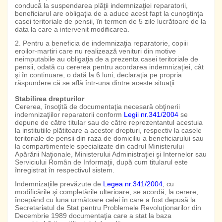
conducă la suspendarea plăţii indemnizaţiei reparatorii,
beneficiarul are obligaţia de a aduce acest fapt la cunoştinţa
casei teritoriale de pensii, în termen de 5 zile lucrătoare de la
data la care a intervenit modificarea.
2. Pentru a beneficia de indemnizaţia reparatorie, copiii
eroilor-martiri care nu realizează venituri din motive
neimputabile au obligaţia de a prezenta casei teritoriale de
pensii, odată cu cererea pentru acordarea indemnizaţiei, cât
şi în continuare, o dată la 6 luni, declaraţia pe propria
răspundere că se află într-una dintre aceste situaţii.
Stabilirea drepturilor
Cererea, însoţită de documentaţia necesară obţinerii
indemnizaţiilor reparatorii conform
Legii nr.341/2004
se
depune de către titular sau de către reprezentantul acestuia
la institutiile plătitoare a acestor drepturi, respectiv la casele
teritoriale de pensii din raza de domiciliu a beneficiarului sau
la compartimentele specializate din cadrul Ministerului
Apărării Naţionale, Ministerului Administraţiei şi Internelor sau
Serviciului Român de Informaţii, după cum titularul este
înregistrat în respectivul sistem.
Indemnizaţiile prevăzute de
Legea nr.341/2004
, cu
modificările şi completările ulterioare, se acordă, la cerere,
începând cu luna următoare celei în care a fost depusă la
Secretariatul de Stat pentru Problemele Revoluţionarilor din
Decembrie 1989 documentaţia care a stat la baza