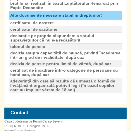
brut lunar realizat, în cazul Luptătorului Remarcat prin
Fapte Deosebite
Alte documente necesare stabilirii drepturilor:
certificatul de naştere
certificatul de căsătorie
declaraţie pe propria răspundere a soţului
supravieţuitor că nu s-a recăsătorit
talonul de pensie
decizia asupra capacităţii de muncă, privind încadrarea
într-un grad de invaliditate, după caz
decizia de pensie pentru limită de vârstă, după caz
certificat de încadrare într-o categorie de persoane cu
handicap, după caz
adeverinţă din care să rezulte că urmează o formă de
învăţământ organizată potrivit legii (în cazul copiilor
care au împlinit vârsta de 18 ani)
Contact
Casa Judeteana de Pensii Caraş-Severin
REŞIŢA, str. I.L.Caragiale, nr. 16,
judeţul Caraş-Severin