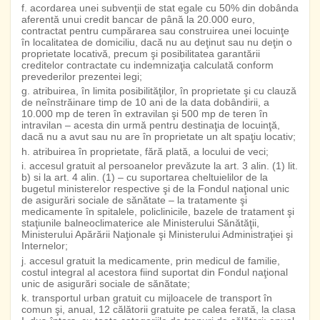
f. acordarea unei subvenţii de stat egale cu 50% din dobânda
aferentă unui credit bancar de până la 20.000 euro,
contractat pentru cumpărarea sau construirea unei locuinţe
în localitatea de domiciliu, dacă nu au deţinut sau nu deţin o
proprietate locativă, precum şi posibilitatea garantării
creditelor contractate cu indemnizaţia calculată conform
prevederilor prezentei legi;
g. atribuirea, în limita posibilităţilor, în proprietate şi cu clauză
de neînstrăinare timp de 10 ani de la data dobândirii, a
10.000 mp de teren în extravilan şi 500 mp de teren în
intravilan – acesta din urmă pentru destinaţia de locuinţă,
dacă nu a avut sau nu are în proprietate un alt spaţiu locativ;
h. atribuirea în proprietate, fără plată, a locului de veci;
i. accesul gratuit al persoanelor prevăzute la art. 3 alin. (1) lit.
b) si la art. 4 alin. (1) – cu suportarea cheltuielilor de la
bugetul ministerelor respective şi de la Fondul naţional unic
de asigurări sociale de sănătate – la tratamente şi
medicamente în spitalele, policlinicile, bazele de tratament şi
staţiunile balneoclimaterice ale Ministerului Sănătăţii,
Ministerului Apărării Naţionale şi Ministerului Administraţiei şi
Internelor;
j. accesul gratuit la medicamente, prin medicul de familie,
costul integral al acestora fiind suportat din Fondul naţional
unic de asigurări sociale de sănătate;
k. transportul urban gratuit cu mijloacele de transport în
comun şi, anual, 12 călătorii gratuite pe calea ferată, la clasa