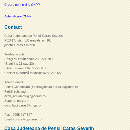
Creare cont online CNPP
Autentificare CNPP
Contact
Casa Judeteana de Pensii Caras-Severin
REŞIŢA, str. I.L.Caragiale, nr. 16,
judeţul Caraş-Severin
Telefoane utile
Relaţii cu cetăţeanul 0255 224 780
(Stagii int. 21 sau 23)
Bilete tratament 0255 225 887
Cabinet expertiză medicală 0255 215 655
Adrese email
Pensii Comunitare (Internaţionale) caras.pi@cnpp.ro
Petiţii/reclamaţii
petitii_reclamatii@cjpcaras.ro
Stagii de cotizare
contributii.caras@cnpp.ro
Fax - 0255 217 397
Email - office@cjpcaras.ro
Casa Judeteana de Pensii Caras-Severin