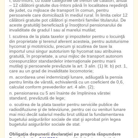
I, dus-întors, cu toate categoriile de trenuri de călători; anual
– 12 călătorii gratuite dus-întors până în localitatea reşedinţă
de judet, cu mijloace de transport în comun, pentru
persoanele care domiciliază în mediul rural. În limita celor 12
călătorii gratuite pot călători şi membrii familiei titularului. De
aceste gratuităţi beneficiază şi însoţitorul pensionarului de
invaliditate de gradul I sau al marelui mutilat;
l. scutirea de la plata taxelor şi impozitelor pentru o locuinţă
din proprietate şi terenul aferent acesteia, pentru autoturisme
hycomat şi mototriciclu, precum şi scutirea de taxe la
importul unui singur autoturism tip hycomat sau atribuirea
gratuită, în proprietate, a unui mijloc de transport autonom
corespunzător standardelor internaţionale pentru marii
mutilaţi şi persoanele prevăzute la art. 3 alin. (1) lit. b) pct. 1,
care au un grad de invaliditate locomotorie;
m. acordarea unei indemnizaţii lunare, adăugată la pensia
pentru limita de vârstă, echivalentă cu un coeficient de 0,6,
calculat conform prevederilor art. 4 alin. (2);
n. pensionarea cu 5 ani înainte de împlinirea vârstei
standard, prevăzută de lege;
o. scutirea de la plata taxelor pentru serviciile publice de
radiodifuziune şi de televiziune, pentru cei cu venituri lunare
mai mici decât salariul mediu brut utilizat la fundamentarea
bugetului asigurărilor sociale de stat şi aprobat prin legea
bugetului asigurărilor sociale de stat.
Obligaţia depunerii declaraţiei pe propria răspundere