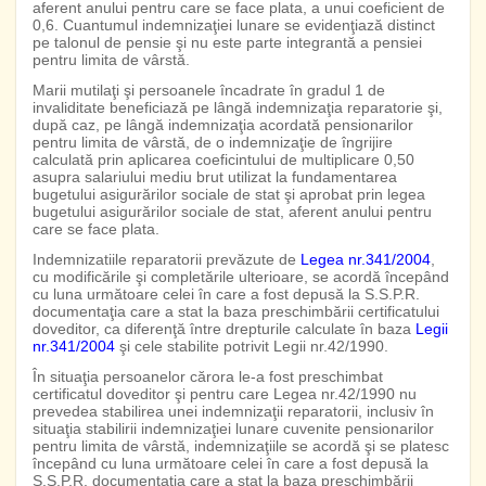
aferent anului pentru care se face plata, a unui coeficient de
0,6. Cuantumul indemnizaţiei lunare se evidenţiază distinct
pe talonul de pensie şi nu este parte integrantă a pensiei
pentru limita de vârstă.
Marii mutilaţi şi persoanele încadrate în gradul 1 de
invaliditate beneficiază pe lângă indemnizaţia reparatorie şi,
după caz, pe lângă indemnizaţia acordată pensionarilor
pentru limita de vârstă, de o indemnizaţie de îngrijire
calculată prin aplicarea coeficintului de multiplicare 0,50
asupra salariului mediu brut utilizat la fundamentarea
bugetului asigurărilor sociale de stat şi aprobat prin legea
bugetului asigurărilor sociale de stat, aferent anului pentru
care se face plata.
Indemnizatiile reparatorii prevăzute de
Legea nr.341/2004
,
cu modificările şi completările ulterioare, se acordă începând
cu luna următoare celei în care a fost depusă la S.S.P.R.
documentaţia care a stat la baza preschimbării certificatului
doveditor, ca diferenţă între drepturile calculate în baza
Legii
nr.341/2004
şi cele stabilite potrivit Legii nr.42/1990.
În situaţia persoanelor cărora le-a fost preschimbat
certificatul doveditor şi pentru care Legea nr.42/1990 nu
prevedea stabilirea unei indemnizaţii reparatorii, inclusiv în
situaţia stabilirii indemnizaţiei lunare cuvenite pensionarilor
pentru limita de vârstă, indemnizaţiile se acordă şi se platesc
începând cu luna următoare celei în care a fost depusă la
S.S.P.R. documentaţia care a stat la baza preschimbării