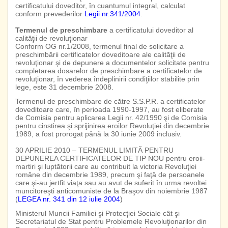
certificatului doveditor, în cuantumul integral, calculat
conform prevederilor
Legii nr.341/2004
.
Termenul de preschimbare
a certificatului doveditor al
calităţii de revoluţionar
Conform OG nr.1/2008, termenul final de solicitare a
preschimbării certificatelor doveditoare ale calităţii de
revoluţionar şi de depunere a documentelor solicitate pentru
completarea dosarelor de preschimbare a certificatelor de
revoluţionar, în vederea îndeplinirii condiţiilor stabilite prin
lege, este 31 decembrie 2008.
Termenul de preschimbare de către S.S.P.R. a certificatelor
doveditoare care, în perioada 1990-1997, au fost eliberate
de Comisia pentru aplicarea Legii nr. 42/1990 şi de Comisia
pentru cinstirea şi sprijinirea eroilor Revoluţiei din decembrie
1989, a fost prorogat până la 30 iunie 2009 inclusiv.
30 APRILIE 2010 – TERMENUL LIMITĂ PENTRU
DEPUNEREA CERTIFICATELOR DE TIP NOU pentru eroii-
martiri şi luptătorii care au contribuit la victoria Revoluţiei
române din decembrie 1989, precum şi faţă de persoanele
care şi-au jertfit viaţa sau au avut de suferit în urma revoltei
muncitoreşti anticomuniste de la Braşov din noiembrie 1987
(
LEGEA nr. 341 din 12 iulie 2004
)
Ministerul Muncii Familiei şi Protecţiei Sociale cât şi
Secretariatul de Stat pentru Problemele Revoluţionarilor din