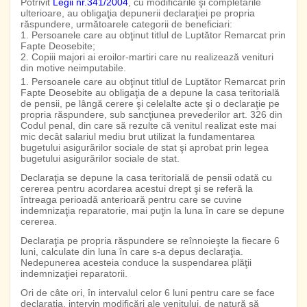
Potrivit
Legii nr.341/2004
, cu modificările şi completările
ulterioare, au obligaţia depunerii declaraţiei pe propria
răspundere, următoarele categorii de beneficiari:
1. Persoanele care au obţinut titlul de Luptător Remarcat prin
Fapte Deosebite;
2. Copiii majori ai eroilor-martiri care nu realizează venituri
din motive neimputabile.
1. Persoanele care au obţinut titlul de Luptător Remarcat prin
Fapte Deosebite au obligaţia de a depune la casa teritorială
de pensii, pe lângă cerere şi celelalte acte şi o declaraţie pe
propria răspundere, sub sancţiunea prevederilor art. 326 din
Codul penal, din care să rezulte că venitul realizat este mai
mic decât salariul mediu brut utilizat la fundamentarea
bugetului asigurărilor sociale de stat şi aprobat prin legea
bugetului asigurărilor sociale de stat.
Declaraţia se depune la casa teritorială de pensii odată cu
cererea pentru acordarea acestui drept şi se referă la
întreaga perioadă anterioară pentru care se cuvine
indemnizaţia reparatorie, mai puţin la luna în care se depune
cererea.
Declaraţia pe propria răspundere se reînnoieşte la fiecare 6
luni, calculate din luna în care s-a depus declaraţia.
Nedepunerea acesteia conduce la suspendarea plăţii
indemnizaţiei reparatorii.
Ori de câte ori, în intervalul celor 6 luni pentru care se face
declaraţia, intervin modificări ale venitului, de natură să