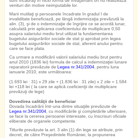
sunt încadraţi în nicio formă de învăţământ ori nu realizează
venituri din motive neimputabile lor.
Marii mutilaţi şi persoanele încadrate în gradul I de
invaliditate beneficiază, pe lângă indemnizaţia prevăzută la
alin. (3), şi de o indemnizaţie de îngrijire ce se acordă lunar,
calculată prin aplicarea coeficientului de multiplicare 0,50
asupra salariului mediu brut utilizat la fundamentarea
bugetului asigurărilor sociale de stat şi aprobat prin legea
bugetului asigurărilor sociale de stat, aferent anului pentru
care se face plata.
Ca urmare a modificării valorii salariului mediu brut pentru
anul 2010 (1836 lei) formula de calcul a indemnizaţiei lunare
reparatorii prevăzute de
Legea nr.341/2004
, pentru luna
ianuarie 2010, este următoarea:
(1.693 lei : 31) x 29 zile + (1.836 lei : 31 zile) x 2 zile = 1.584
lei +118 lei ( la care se aplică coeficienţii de multiplicare
prevăzuţi de lege)
Dovedirea calităţii de beneficiar
Dovada încadrării într-una dintre situaţiile prevăzute de
Legea nr.341/2004
, cu modificările şi completările ulterioare,
se face la cererea persoanei interesate, cu înscrisuri oficiale
eliberate de organele competente.
Titlurile prevăzute la art. 3 alin.(1) din lege se atribuie, prin
decret, de către Preşedintele României, la propunerea