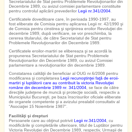
Secretariatului de Stat pentru Problemele Revoluţionarilor din
Decembrie 1989, cu avizul comisiei parlamentare constituite
pentru controlul aplicării prevederilor
Legii nr.341/2004
.
Certificatele doveditoare care, în perioada 1990-1997, au
fost eliberate de Comisia pentru aplicarea Legii nr. 42/1990 şi
de Comisia pentru cinstirea şi sprijinirea eroilor Revoluţiei din
decembrie 1989, după verificare, se vor preschimba, la
cererea titularului, de către Secretariatul de Stat pentru
Problemele Revoluţionarilor din Decembrie 1989.
Certificatele eroilor-martiri se elibereaza şi se acordă la
propunerea Secretariatului de Stat pentru Problemele
Revoluţionarilor din Decembrie 1989, cu avizul Comisiei
parlamentare a revoluţionarilor din decembrie 1989.
Constatarea calităţii de beneficiar al OUG nr.6/2008 pentru
modificarea şi completarea
Legii recunoştinţei faţă de eroii-
martiri şi luptătorii care au contribuit la victoria Revoluţiei
române din decembrie 1989 nr. 341/2004
, se face de către
direcţiile judeţene de muncă şi protecţie socială, respectiv a
Municipiului Bucureşti, pe baza înscrisurilor oficiale eliberate
de organele competente şi a avizului prealabil consultativ al
“Asociaţiei 15 Noiembrie 1987”.
Facilităţi şi drepturi
Persoanele care au obţinut potrivit
Legii nr.341/2004
, cu
modificările şi completările ulterioare, titlul de Luptător pentru
Victoria Revoluţiei din Decembrie 1989, respectiv, Urmaşii de