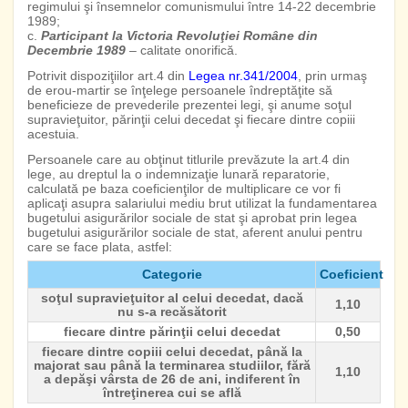
regimului şi însemnelor comunismului între 14-22 decembrie
1989;
c.
Participant la Victoria Revoluţiei Române din
Decembrie 1989
– calitate onorifică.
Potrivit dispoziţiilor art.4 din
Legea nr.341/2004
, prin urmaş
de erou-martir se înţelege persoanele îndreptăţite să
beneficieze de prevederile prezentei legi, şi anume soţul
supravieţuitor, părinţii celui decedat şi fiecare dintre copiii
acestuia.
Persoanele care au obţinut titlurile prevăzute la art.4 din
lege, au dreptul la o indemnizaţie lunară reparatorie,
calculată pe baza coeficienţilor de multiplicare ce vor fi
aplicaţi asupra salariului mediu brut utilizat la fundamentarea
bugetului asigurărilor sociale de stat şi aprobat prin legea
bugetului asigurărilor sociale de stat, aferent anului pentru
care se face plata, astfel:
Categorie
Coeficient
soţul supravieţuitor al celui decedat, dacă
1,10
nu s-a recăsătorit
fiecare dintre părinţii celui decedat
0,50
fiecare dintre copiii celui decedat, până la
majorat sau până la terminarea studiilor, fără
1,10
a depăşi vârsta de 26 de ani, indiferent în
întreţinerea cui se află