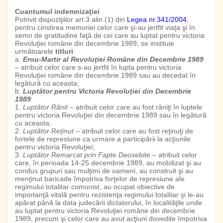
Cuantumul indemnizaţiei
Potrivit dispoziţiilor art.3 alin.(1) din
Legea nr.341/2004
,
pentru cinstirea memoriei celor care şi-au jertfit viaţa şi în
semn de gratitudine faţă de cei care au luptat pentru victoria
Revoluţiei române din decembrie 1989, se instituie
următoarele
titluri
:
a.
Erou-Martir al Revoluţiei Române din Decembrie 1989
– atribuit celor care s-au jertfit în lupta pentru victoria
Revoluţiei române din decembrie 1989 sau au decedat în
legătură cu aceasta;
b.
Luptător pentru Victoria Revoluţiei din Decembrie
1989
:
1.
Luptător Rănit
– atribuit celor care au fost răniţi în luptele
pentru victoria Revoluţiei din decembrie 1989 sau în legătură
cu aceasta;
2.
Luptător Reţinut
– atribuit celor care au fost reţinuţi de
fortele de represiune ca urmare a participării la acţiunile
pentru victoria Revoluţiei;
3.
Luptător Remarcat prin Fapte Deosebite
– atribuit celor
care, în perioada 14-25 decembrie 1989, au mobilizat şi au
condus grupuri sau mulţimi de oameni, au construit şi au
menţinut baricade împotriva forţelor de represiune ale
regimului totalitar comunist, au ocupat obiective de
importanţă vitală pentru rezistenţa regimului totalitar şi le-au
apărat până la data judecării dictatorului, în localităţile unde
au luptat pentru victoria Revoluţiei române din decembrie
1989, precum şi celor care au avut acţiuni dovedite împotriva