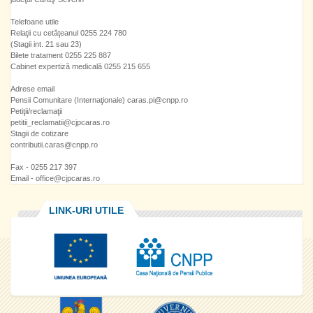
Telefoane utile
Relaţii cu cetăţeanul 0255 224 780
(Stagii int. 21 sau 23)
Bilete tratament 0255 225 887
Cabinet expertiză medicală 0255 215 655
Adrese email
Pensii Comunitare (Internaţionale) caras.pi@cnpp.ro
Petiţii/reclamaţii
petitii_reclamatii@cjpcaras.ro
Stagii de cotizare
contributii.caras@cnpp.ro
Fax - 0255 217 397
Email - office@cjpcaras.ro
LINK-URI UTILE