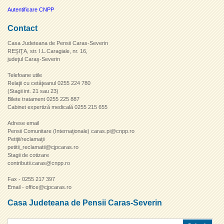
Autentificare CNPP
Contact
Casa Judeteana de Pensii Caras-Severin
REŞIŢA, str. I.L.Caragiale, nr. 16,
judeţul Caraş-Severin
Telefoane utile
Relaţii cu cetăţeanul 0255 224 780
(Stagii int. 21 sau 23)
Bilete tratament 0255 225 887
Cabinet expertiză medicală 0255 215 655
Adrese email
Pensii Comunitare (Internaţionale) caras.pi@cnpp.ro
Petiţii/reclamaţii
petitii_reclamatii@cjpcaras.ro
Stagii de cotizare
contributii.caras@cnpp.ro
Fax - 0255 217 397
Email - office@cjpcaras.ro
Casa Judeteana de Pensii Caras-Severin