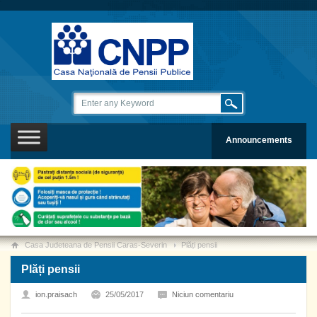
Announcements
Casa Judeteana de Pensii Caras-Severin
Plăți pensii
Plăți pensii
ion.praisach
25/05/2017
Niciun comentariu