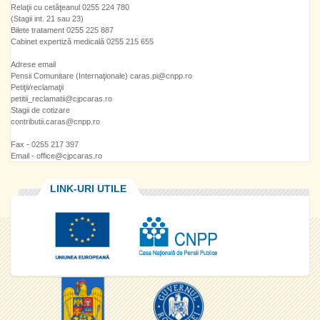
Relaţii cu cetăţeanul 0255 224 780
(Stagii int. 21 sau 23)
Bilete tratament 0255 225 887
Cabinet expertiză medicală 0255 215 655
Adrese email
Pensii Comunitare (Internaţionale) caras.pi@cnpp.ro
Petiţii/reclamaţii
petitii_reclamatii@cjpcaras.ro
Stagii de cotizare
contributii.caras@cnpp.ro
Fax - 0255 217 397
Email - office@cjpcaras.ro
LINK-URI UTILE