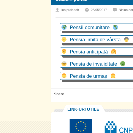
ion.praisach
25/05/2017
Niciun co
Pensii comunitare
Pensia limită de vârstă
Pensia anticipată
Pensia de invaliditate
Pensia de urmaş
Share
LINK-URI UTILE