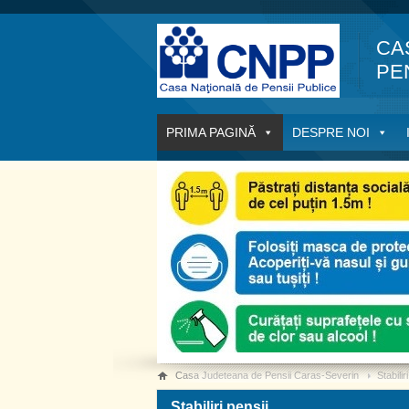
CA
PE
PRIMA PAGINĂ
DESPRE NOI
Casa Judeteana de Pensii Caras-Severin
Stabilir
Stabiliri pensii