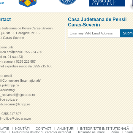
ntact
Casa Judeteana de Pensii
Caras-Severin
 Judeteana de Pensii Caras-Severin
A, str. I.L.Caragiale, nr. 16,
ţul Caraş-Severin
oane utile
ţii cu cetăţeanul 0255 224 780
ii int. 21 sau 23)
te tratament 0255 225 887
net expertiză medicală 0255 215 655
se email
ii Comunitare (Internaţionale)
s.pi@cnpp.ro
ii/reclamaţii
ii_reclamatii@cjpcaras.ro
i de cotizare
ributii.caras@cnpp.ro
- 0255 217 397
l - office@cjpcaras.ro
SLAȚIE
NOUTĂȚI
CONTACT
ANUNȚURI
INTEGRITATE INSTITUŢIONALĂ
tare
Prelucrarea datelor cu caracter personal
Declaratie asumare
Planul
Stadi