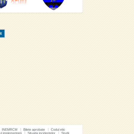
INEMRCM
Bilete aprobate
Codul etic
ul implementarii
Situatia incidentelor
Studii