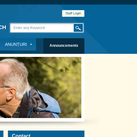
Staff Login
CH
ANUNȚURI
Announcements
Contact