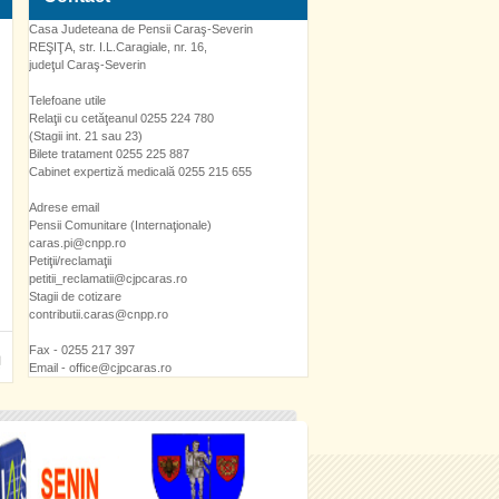
Casa Judeteana de Pensii Caraş-Severin
REŞIŢA, str. I.L.Caragiale, nr. 16,
judeţul Caraş-Severin
Telefoane utile
Relaţii cu cetăţeanul 0255 224 780
(Stagii int. 21 sau 23)
Bilete tratament 0255 225 887
Cabinet expertiză medicală 0255 215 655
Adrese email
Pensii Comunitare (Internaţionale)
caras.pi@cnpp.ro
Petiţii/reclamaţii
petitii_reclamatii@cjpcaras.ro
Stagii de cotizare
contributii.caras@cnpp.ro
Fax - 0255 217 397
Email - office@cjpcaras.ro