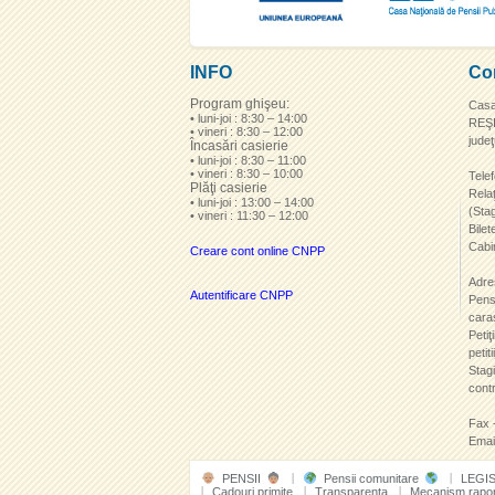
INFO
Co
Program ghişeu:
Casa
• luni-joi : 8:30 – 14:00
REŞIŢ
• vineri : 8:30 – 12:00
jude
Încasări casierie
• luni-joi : 8:30 – 11:00
• vineri : 8:30 – 10:00
Telef
Plăţi casierie
Rela
• luni-joi : 13:00 – 14:00
(Stag
• vineri : 11:30 – 12:00
Bile
Cabi
Creare cont online CNPP
Adre
Autentificare CNPP
Pens
cara
Petiţ
petit
Stagi
cont
Fax 
Emai
PENSII
Pensii comunitare
LEGI
Cadouri primite
Transparenţa
Mecanism rapor