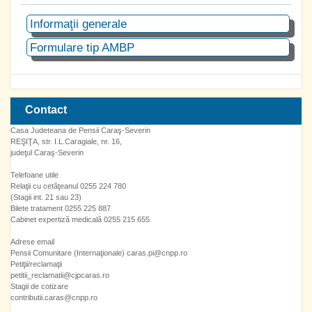
Informaţii generale
Formulare tip AMBP
Contact
Casa Judeteana de Pensii Caraş-Severin
REŞIŢA, str. I.L.Caragiale, nr. 16,
judeţul Caraş-Severin
Telefoane utile
Relaţii cu cetăţeanul 0255 224 780
(Stagii int. 21 sau 23)
Bilete tratament 0255 225 887
Cabinet expertiză medicală 0255 215 655
Adrese email
Pensii Comunitare (Internaţionale) caras.pi@cnpp.ro
Petiţii/reclamaţii
petitii_reclamatii@cjpcaras.ro
Stagii de cotizare
contributii.caras@cnpp.ro