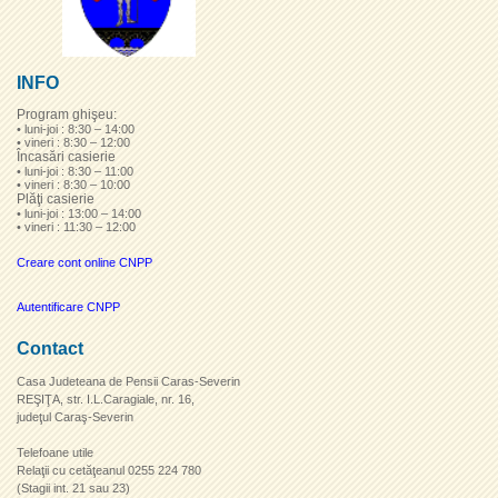
INFO
Program ghişeu:
• luni-joi : 8:30 – 14:00
• vineri : 8:30 – 12:00
Încasări casierie
• luni-joi : 8:30 – 11:00
• vineri : 8:30 – 10:00
Plăţi casierie
• luni-joi : 13:00 – 14:00
• vineri : 11:30 – 12:00
Creare cont online CNPP
Autentificare CNPP
Contact
Casa Judeteana de Pensii Caras-Severin
REŞIŢA, str. I.L.Caragiale, nr. 16,
judeţul Caraş-Severin
Telefoane utile
Relaţii cu cetăţeanul 0255 224 780
(Stagii int. 21 sau 23)