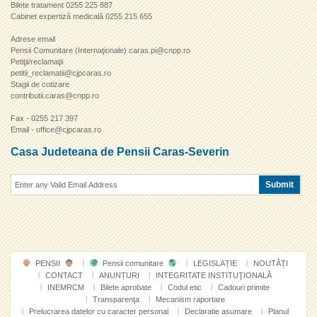
Bilete tratament 0255 225 887
Cabinet expertiză medicală 0255 215 655
Adrese email
Pensii Comunitare (Internaţionale) caras.pi@cnpp.ro
Petiţii/reclamaţii
petitii_reclamatii@cjpcaras.ro
Stagii de cotizare
contributii.caras@cnpp.ro
Fax - 0255 217 397
Email - office@cjpcaras.ro
Casa Judeteana de Pensii Caras-Severin
PENSII
Pensii comunitare
LEGISLAȚIE
NOUTĂȚI
CONTACT
ANUNȚURI
INTEGRITATE INSTITUŢIONALĂ
INEMRCM
Bilete aprobate
Codul etic
Cadouri primite
Transparenţa
Mecanism raportare
Prelucrarea datelor cu caracter personal
Declaratie asumare
Planul