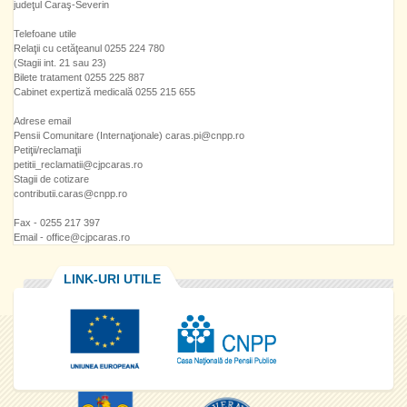
judeţul Caraş-Severin
Telefoane utile
Relaţii cu cetăţeanul 0255 224 780
(Stagii int. 21 sau 23)
Bilete tratament 0255 225 887
Cabinet expertiză medicală 0255 215 655
Adrese email
Pensii Comunitare (Internaţionale) caras.pi@cnpp.ro
Petiţii/reclamaţii
petitii_reclamatii@cjpcaras.ro
Stagii de cotizare
contributii.caras@cnpp.ro
Fax - 0255 217 397
Email - office@cjpcaras.ro
LINK-URI UTILE