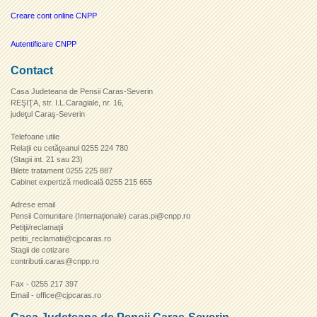
Creare cont online CNPP
Autentificare CNPP
Contact
Casa Judeteana de Pensii Caras-Severin
REŞIŢA, str. I.L.Caragiale, nr. 16,
judeţul Caraş-Severin
Telefoane utile
Relaţii cu cetăţeanul 0255 224 780
(Stagii int. 21 sau 23)
Bilete tratament 0255 225 887
Cabinet expertiză medicală 0255 215 655
Adrese email
Pensii Comunitare (Internaţionale) caras.pi@cnpp.ro
Petiţii/reclamaţii
petitii_reclamatii@cjpcaras.ro
Stagii de cotizare
contributii.caras@cnpp.ro
Fax - 0255 217 397
Email - office@cjpcaras.ro