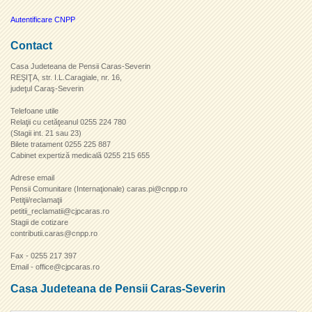
Autentificare CNPP
Contact
Casa Judeteana de Pensii Caras-Severin
REŞIŢA, str. I.L.Caragiale, nr. 16,
judeţul Caraş-Severin
Telefoane utile
Relaţii cu cetăţeanul 0255 224 780
(Stagii int. 21 sau 23)
Bilete tratament 0255 225 887
Cabinet expertiză medicală 0255 215 655
Adrese email
Pensii Comunitare (Internaţionale) caras.pi@cnpp.ro
Petiţii/reclamaţii
petitii_reclamatii@cjpcaras.ro
Stagii de cotizare
contributii.caras@cnpp.ro
Fax - 0255 217 397
Email - office@cjpcaras.ro
Casa Judeteana de Pensii Caras-Severin