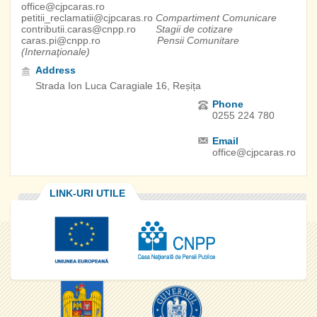
office@cjpcaras.ro
petitii_reclamatii@cjpcaras.ro
Compartiment Comunicare
contributii.caras@cnpp.ro
Stagii de cotizare
caras.pi@cnpp.ro
Pensii Comunitare
(Internaţionale)
Address
Strada Ion Luca Caragiale 16, Reșița
Phone
0255 224 780
Email
office@cjpcaras.ro
LINK-URI UTILE