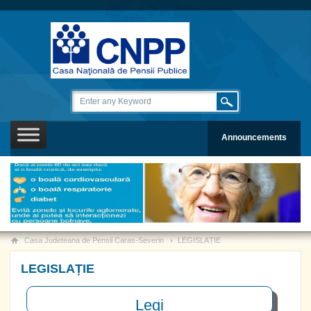
Announcements
Casa Judeteana de Pensii Caras-Severin
LEGISLAȚIE
LEGISLAȚIE
Legi