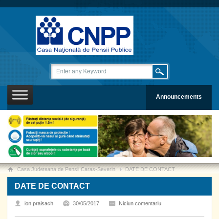
Announcements
Casa Judeteana de Pensii Caras-Severin
DATE DE CONTACT
DATE DE CONTACT
ion.praisach
30/05/2017
Niciun comentariu