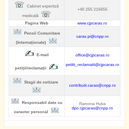
☏
Cabinet expertiză
+40 255 215655
☏
medicală
Pagina Web
www.cjpcaras.ro
Pensii Comunitare
caras.pi@cnpp.ro
(Internaţionale)
✍
E-mail
office@cjpcaras.ro
✍
petitii_reclamatii@cjpcaras.ro
petiţii/reclamaţii
Stagii de cotizare
contributii.caras@cnpp.ro
Responsabil date cu
Ramona Huba
dpo.cjpcaras@cnpp.ro
caracter personal