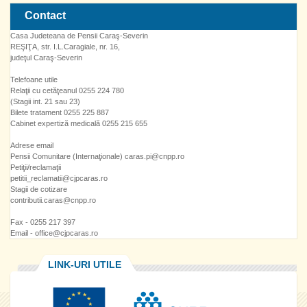
Contact
Casa Judeteana de Pensii Caraş-Severin
REŞIŢA, str. I.L.Caragiale, nr. 16,
judeţul Caraş-Severin
Telefoane utile
Relaţii cu cetăţeanul 0255 224 780
(Stagii int. 21 sau 23)
Bilete tratament 0255 225 887
Cabinet expertiză medicală 0255 215 655
Adrese email
Pensii Comunitare (Internaţionale) caras.pi@cnpp.ro
Petiţii/reclamaţii
petitii_reclamatii@cjpcaras.ro
Stagii de cotizare
contributii.caras@cnpp.ro
Fax - 0255 217 397
Email - office@cjpcaras.ro
LINK-URI UTILE