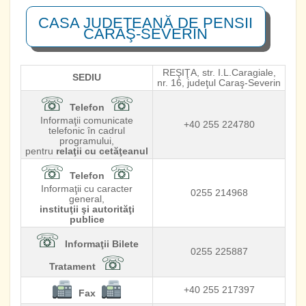
CASA JUDEŢEANĂ DE PENSII
CARAŞ-SEVERIN
REŞIŢA, str. I.L.Caragiale,
SEDIU
nr. 16, judeţul Caraş-Severin
☏
☏
Telefon
Informaţii comunicate
+40 255 224780
telefonic în cadrul
programului,
pentru
relaţii cu cetăţeanul
☏
☏
Telefon
Informaţii cu caracter
0255 214968
general,
instituţii şi autorităţi
publice
☏
Informaţii Bilete
0255 225887
☏
Tratament
+40 255 217397
Fax