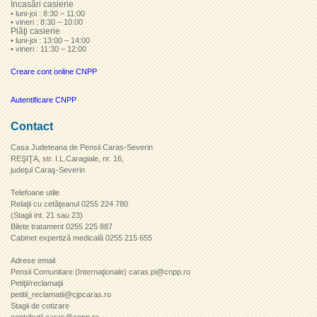
Încasări casierie
• luni-joi : 8:30 – 11:00
• vineri : 8:30 – 10:00
Plăţi casierie
• luni-joi : 13:00 – 14:00
• vineri : 11:30 – 12:00
Creare cont online CNPP
Autentificare CNPP
Contact
Casa Judeteana de Pensii Caras-Severin
REŞIŢA, str. I.L.Caragiale, nr. 16,
judeţul Caraş-Severin
Telefoane utile
Relaţii cu cetăţeanul 0255 224 780
(Stagii int. 21 sau 23)
Bilete tratament 0255 225 887
Cabinet expertiză medicală 0255 215 655
Adrese email
Pensii Comunitare (Internaţionale) caras.pi@cnpp.ro
Petiţii/reclamaţii
petitii_reclamatii@cjpcaras.ro
Stagii de cotizare