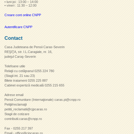
• luni-joi : 13:00 – 14:00
• vineri : 11:30 – 12:00
Creare cont online CNPP
Autentificare CNPP
Contact
Casa Judeteana de Pensii Caras-Severin
REŞIŢA, str. I.L.Caragiale, nr. 16,
judeţul Caraş-Severin
Telefoane utile
Relaţii cu cetăţeanul 0255 224 780
(Stagii int. 21 sau 23)
Bilete tratament 0255 225 887
Cabinet expertiză medicală 0255 215 655
Adrese email
Pensii Comunitare (Internaţionale) caras.pi@cnpp.ro
Petiţii/reclamaţii
petitii_reclamatii@cjpcaras.ro
Stagii de cotizare
contributii.caras@cnpp.ro
Fax - 0255 217 397
Email - office@cjpcaras.ro