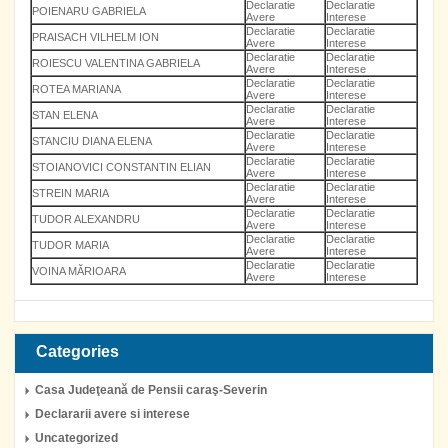
Declaratie
Declaratie
POIENARU GABRIELA
Avere
Interese
Declaratie
Declaratie
PRAISACH VILHELM ION
Avere
Interese
Declaratie
Declaratie
ROIESCU VALENTINA GABRIELA
Avere
Interese
Declaratie
Declaratie
ROTEA MARIANA
Avere
Interese
Declaratie
Declaratie
STAN ELENA
Avere
Interese
Declaratie
Declaratie
STANCIU DIANA ELENA
Avere
Interese
Declaratie
Declaratie
STOIANOVICI CONSTANTIN ELIAN
Avere
Interese
Declaratie
Declaratie
STREIN MARIA
Avere
Interese
Declaratie
Declaratie
TUDOR ALEXANDRU
Avere
Interese
Declaratie
Declaratie
TUDOR MARIA
Avere
Interese
Declaratie
Declaratie
VOINA MĂRIOARA
Avere
Interese
Categories
Casa Judeţeană de Pensii caraş-Severin
Declararii avere si interese
Uncategorized