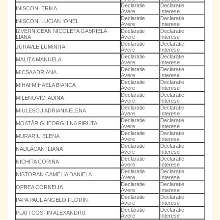
Declaratie
Declaratie
INISCONI ERIKA
Avere
Interese
Declaratie
Declaratie
INIȘCONI LUCIAN IONEL
Avere
Interese
IZVERNICEAN NICOLETA GABRIELA
Declaratie
Declaratie
LIANA
Avere
Interese
Declaratie
Declaratie
JURAVLE LUMINITA
Avere
Interese
Declaratie
Declaratie
MALIȚA MANUELA
Avere
Interese
Declaratie
Declaratie
MICȘA ADRIANA
Avere
Interese
Declaratie
Declaratie
MIHAI MIHAELA BIANCA
Avere
Interese
Declaratie
Declaratie
MILENOVICI ADINA
Avere
Interese
Declaratie
Declaratie
MIULESCU ADRIANA ELENA
Avere
Interese
Declaratie
Declaratie
MOATĂR GHEORGHINA FIRUTA
Avere
Interese
Declaratie
Declaratie
MURARIU ELENA
Avere
Interese
Declaratie
Declaratie
NĂDLĂCAN ILIANA
Avere
Interese
Declaratie
Declaratie
NICHITA CORINA
Avere
Interese
Declaratie
Declaratie
NISTORAN CAMELIA DANIELA
Avere
Interese
Declaratie
Declaratie
OPREA CORNELIA
Avere
Interese
Declaratie
Declaratie
PAPA PAUL ANGELO FLORIN
Avere
Interese
Declaratie
Declaratie
PLATI COSTIN ALEXANDRU
Avere
Interese