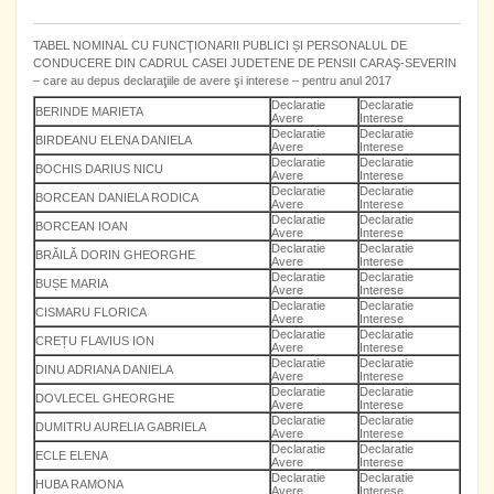
TABEL NOMINAL CU FUNCŢIONARII PUBLICI ȘI PERSONALUL DE
CONDUCERE DIN CADRUL CASEI JUDETENE DE PENSII CARAŞ-SEVERIN
– care au depus declaraţiile de avere şi interese – pentru anul 2017
Declaratie
Declaratie
BERINDE MARIETA
Avere
Interese
Declaratie
Declaratie
BIRDEANU ELENA DANIELA
Avere
Interese
Declaratie
Declaratie
BOCHIS DARIUS NICU
Avere
Interese
Declaratie
Declaratie
BORCEAN DANIELA RODICA
Avere
Interese
Declaratie
Declaratie
BORCEAN IOAN
Avere
Interese
Declaratie
Declaratie
BRĂILĂ DORIN GHEORGHE
Avere
Interese
Declaratie
Declaratie
BUȘE MARIA
Avere
Interese
Declaratie
Declaratie
CISMARU FLORICA
Avere
Interese
Declaratie
Declaratie
CREȚU FLAVIUS ION
Avere
Interese
Declaratie
Declaratie
DINU ADRIANA DANIELA
Avere
Interese
Declaratie
Declaratie
DOVLECEL GHEORGHE
Avere
Interese
Declaratie
Declaratie
DUMITRU AURELIA GABRIELA
Avere
Interese
Declaratie
Declaratie
ECLE ELENA
Avere
Interese
Declaratie
Declaratie
HUBA RAMONA
Avere
Interese